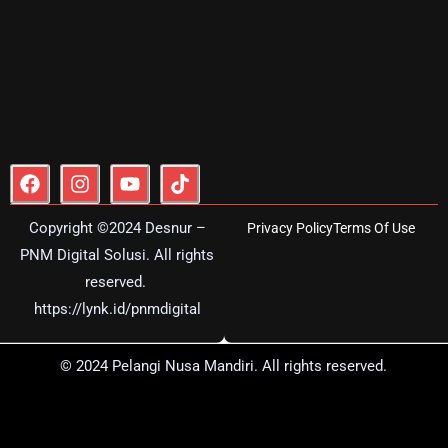
F
I
Y
T
a
n
o
i
c
s
u
k
Copyright ©2024 Desnur –
Privacy Policy
Terms Of Use
e
t
t
t
b
a
u
o
PNM Digital Solusi. All rights
o
g
b
k
reserved
.
o
r
e
https://lynk.id/pnmdigital
k
a
m
© 2024 Pelangi Nusa Mandiri. All rights reserved.