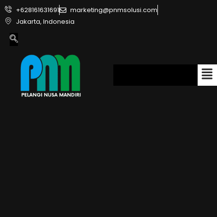
+628161631691
marketing@pnmsolusi.com
Jakarta, Indonesia
Men