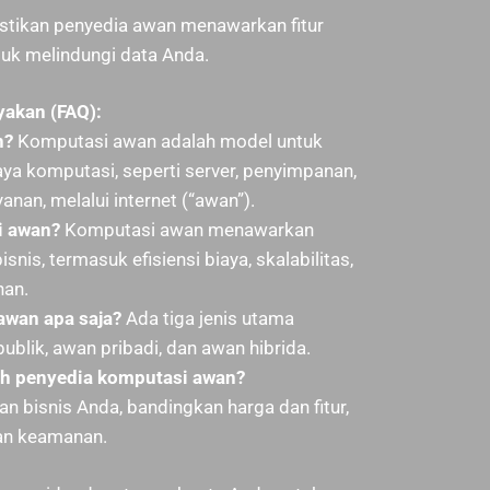
stikan penyedia awan menawarkan fitur
uk melindungi data Anda.
yakan (FAQ):
n?
Komputasi awan adalah model untuk
a komputasi, seperti server, penyimpanan,
ayanan, melalui internet (“awan”).
i awan?
Komputasi awan menawarkan
snis, termasuk efisiensi biaya, skalabilitas,
nan.
awan apa saja?
Ada tiga jenis utama
blik, awan pribadi, dan awan hibrida.
h penyedia komputasi awan?
 bisnis Anda, bandingkan harga dan fitur,
kan keamanan.