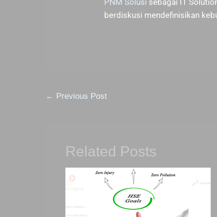
PNM Solusi
sebagai IT Soluti
berdiskusi mendefinisikan ke
←
Previous Post
Related Posts