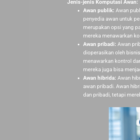
Jenis-jenis Komputasi Awan:
Awan publik:
Awan publi
penyedia awan untuk p
merupakan opsi yang pal
mereka menawarkan kont
Awan pribadi:
Awan prib
dioperasikan oleh bisni
menawarkan kontrol dan
mereka juga bisa menjad
Awan hibrida:
Awan hibr
awan pribadi. Awan hib
dan pribadi, tetapi mere