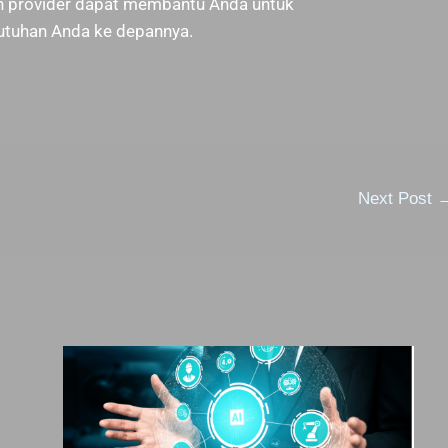
on provider dapat membantu Anda untuk
butuhan Anda ke depannya.
Next Post