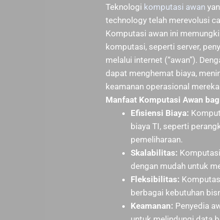
Teknologi
komputasi awan
yan
technology telah merevolusi car
Komputasi awan ini memungk
komputasi, seperti server, peny
melalui internet (“awan”). De
dapat menghemat biaya, meningk
keamanan operasional mereka
Manfaat Komputasi Awan bagi
Efisiensi Biaya:
Komput
biaya TI, seperti perang
pemeliharaan.
Skalabilitas:
Komputasi 
dengan mudah untuk me
Fleksibilitas:
Komputasi
berbagai kebutuhan bisn
Keamanan:
Penyedia aw
untuk melindungi data b