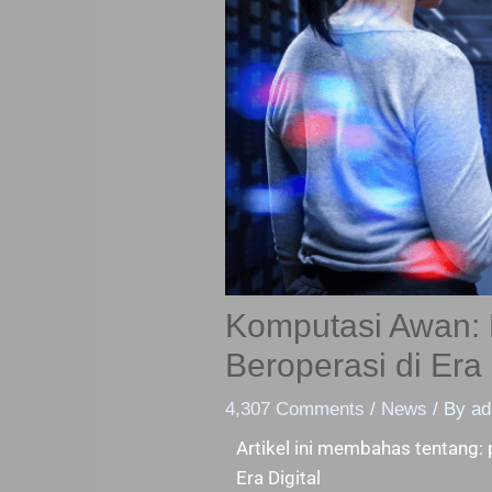
Komputasi Awan:
Beroperasi di Era 
4,307 Comments
/
News
/ By
ad
Artikel ini membahas tentang: 
Era Digital